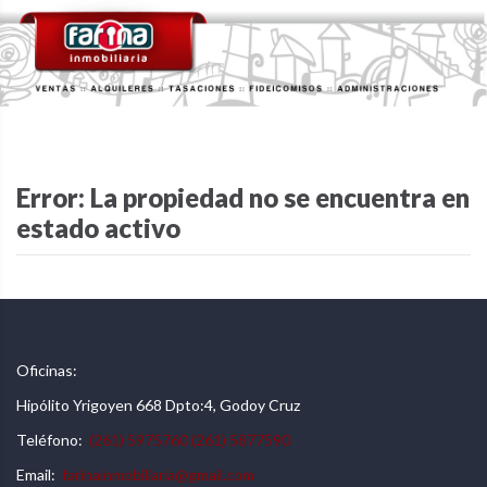
Error: La propiedad no se encuentra en
estado activo
Oficinas:
Hipólito Yrigoyen 668 Dpto:4, Godoy Cruz
Teléfono:
(261) 5975760
(261) 5877590
Email:
farinainmobiliaria@gmail.com