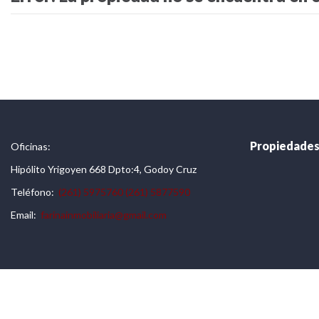
Propiedade
Oficinas:
Hipólito Yrigoyen 668 Dpto:4, Godoy Cruz
Teléfono:
(261) 5975760
(261) 5877590
Email:
farinainmobiliaria@gmail.com